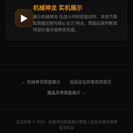
机械神龙 实机展示
▶
展示机械神龙 在战斗中的技能动作、攻击节奏
和高能压制与核心主力 特点，帮助玩家判断其
阵容价值与培养优先级。
← 机械脊背图鉴展示
返回龙岛异兽官网首页
魔晶高脊图鉴展示 →
龙岛异兽 © 2026 · 机械神龙图鉴展示图鉴 | 龙岛异兽异兽图
鉴资料站