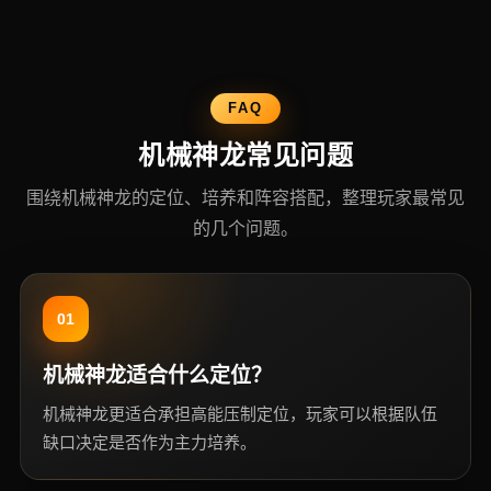
FAQ
机械神龙常见问题
围绕机械神龙的定位、培养和阵容搭配，整理玩家最常见
的几个问题。
01
机械神龙适合什么定位？
机械神龙更适合承担高能压制定位，玩家可以根据队伍
缺口决定是否作为主力培养。