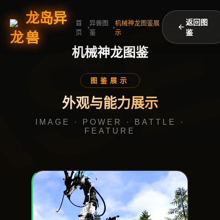
AS
龙岛异
返回图
首
异兽图
机械神龙图鉴展
›
›
页
鉴
示
鉴
兽
机械神龙图鉴
图鉴展示
外观与能力展示
IMAGE · POWER · BATTLE ·
FEATURE