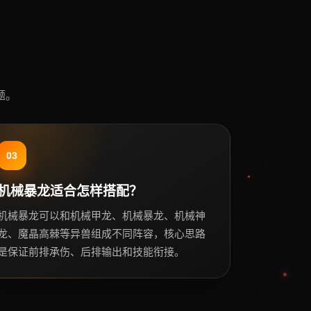
题。
03
机械暴龙适合怎样搭配？
机械暴龙可以和机械甲龙、机械暴龙、机械神
龙、魔晶高棘等异兽组成不同阵容，核心思路
是保证前排承伤、后排输出和技能衔接。