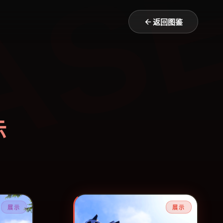
AS
返回图鉴
示
展示
展示