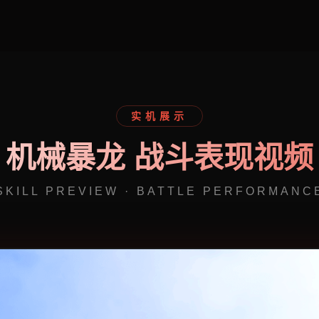
实机展示
机械暴龙 战斗表现视频
SKILL PREVIEW · BATTLE PERFORMANC