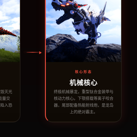
核心形态
机械核心
发毁灭光
终极机械暴龙，重型钛合金装甲与
能量交
核动力核心。下颚搭载等离子咬合
人陷入恐
器，尾部配备热能射线炮，是龙岛
上的绝对霸主。