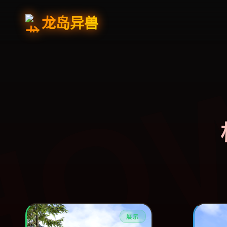
HO
龙岛异兽
展示