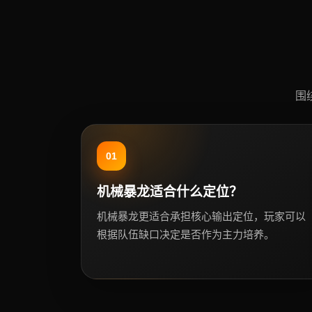
围
01
机械暴龙适合什么定位？
机械暴龙更适合承担核心输出定位，玩家可以
根据队伍缺口决定是否作为主力培养。